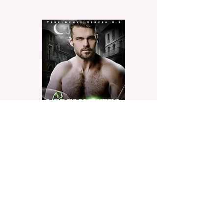
Kostenlos