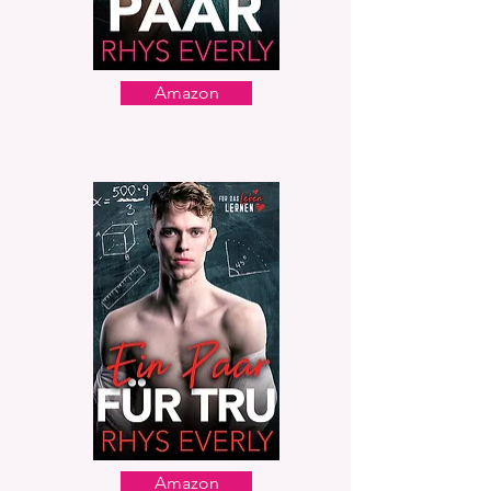
Amazon
Amazon