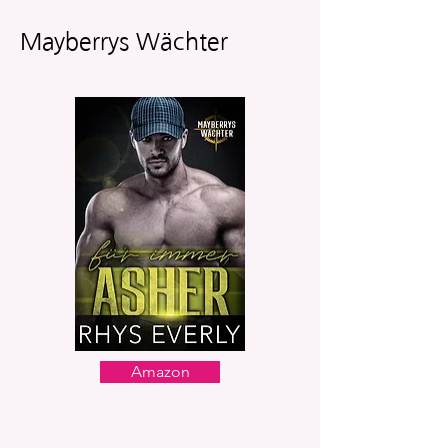
Mayberrys Wächter
Amazon